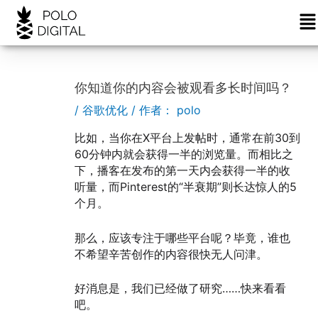
菜
跳
Post
单
至
navigation
内
容
你知道你的内容会被观看多长时间吗？
/
谷歌优化
/ 作者：
polo
比如，当你在X平台上发帖时，通常在前30到
60分钟内就会获得一半的浏览量。而相比之
下，播客在发布的第一天内会获得一半的收
听量，而Pinterest的“半衰期”则长达惊人的5
个月。
那么，应该专注于哪些平台呢？毕竟，谁也
不希望辛苦创作的内容很快无人问津。
好消息是，我们已经做了研究……快来看看
吧。