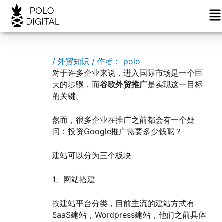
菜
跳
Post
单
至
navigation
内
容
/
外贸知识
/ 作者：
polo
对于许多企业来说，进入国际市场是一个巨
大的步骤，而
谷歌外贸推广
是实现这一目标
的关键。
然而，很多企业在推广之前都会有一个疑
问：投资Google推广需要多少钱呢？
建站可以分为三个板块
1、网站搭建
按建站平台分类，目前主流的建站方式有
SaaS建站，Wordpress建站，他们之前具体