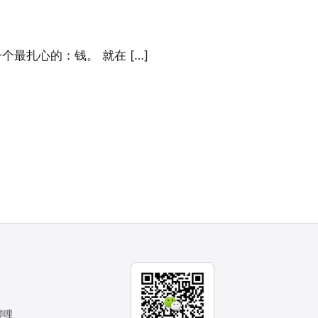
最扎心的：钱。 就在 […]
哔哩