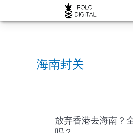
跳
至
内
容
海南封关
放
放弃香港去海南？全
弃
吗？
香