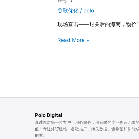
港
谷歌优化
/
polo
去
海
现场直击——封关后的海南，物价“
南？
全
Read More »
岛
封
关
背
后：
这
是
普
通
Polo Digital
人
真诚面对每一位客户，用心服务，用有限的专业创造无限
未
值！专注外贸建站、谷歌推广、海关数据。也希望和你能
来
朋友。