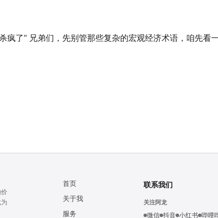
杀疯了” 兄弟们，先别管那些复杂的宏观经济术语，咱先看一个
首页
联系我们
的价
关于我
成为
关注阿龙
服务
微信
抖音
小红书
哔哩