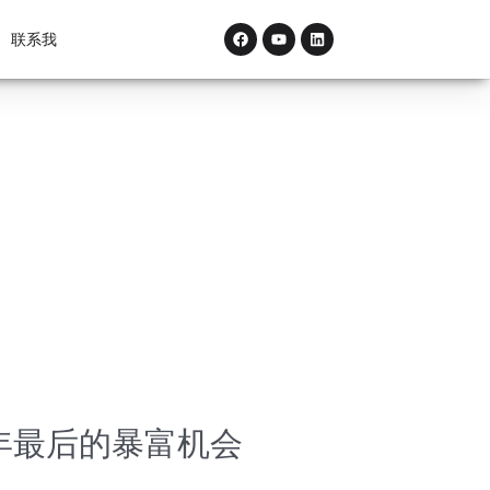
F
Y
L
联系我
a
o
i
c
u
n
e
t
k
b
u
e
o
b
d
o
e
i
k
n
年最后的暴富机会